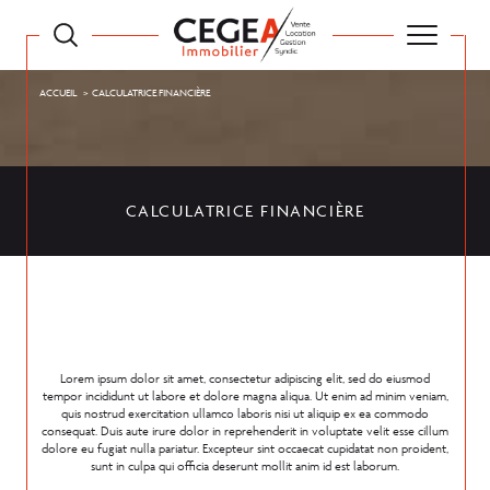
ACCUEIL
CALCULATRICE FINANCIÈRE
CALCULATRICE FINANCIÈRE
Lorem ipsum dolor sit amet, consectetur adipiscing elit, sed do eiusmod
tempor incididunt ut labore et dolore magna aliqua. Ut enim ad minim veniam,
quis nostrud exercitation ullamco laboris nisi ut aliquip ex ea commodo
consequat. Duis aute irure dolor in reprehenderit in voluptate velit esse cillum
dolore eu fugiat nulla pariatur. Excepteur sint occaecat cupidatat non proident,
sunt in culpa qui officia deserunt mollit anim id est laborum.