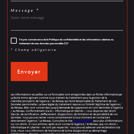
Message *
J'ai pris connaissance de la Politique de confidentialité et des informations relatives au
traitement de mes données personnelles (*)*
* Champ obligatoire
Envoyer
Les informations recueillies sur ce formulaire sont enregistrées dans un fichier informatisé par
La Boite Immo agissant comme Sous-traitant du traitement pour la gestion de la
clientèle/prospects de l'Agence / du Réseau qui reste Responsable du Traitement de vos
Données personnelles. La base légale du traitement repose sur l'intérêt légitime de l'Agence /
du Réseau. Elles sont conservées jusqu'à demande de suppression et sont destinées à l'Agence
/ au Réseau. Conformément à la loi « informatique et libertés », vous disposez des droits
d’accès, de rectification, d’effacement, d’opposition, de limitation et de portabilité de vos
données. Vous pouvez retirer votre consentement à tout moment en contactant
directement l’Agence / Le Réseau. Consultez le site
https://cnil.fr/fr
pour plus d’informations
sur vos droits. Si vous estimez, après avoir contacté l'Agence / le Réseau, que vos droits «
Informatique et Libertés » ne sont pas respectés, vous pouvez adresser une réclamation à la
CNIL. Nous vous informons de l’existence de la liste d'opposition au démarchage