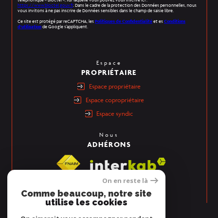
téléphonique « Bloctel », sur laquelle vous pouvez vous inscrire ici :
https://www.bloctel.gouv.fr
. Dans le cadre de la protection des Données personnelles, nous
vous invitons à ne pas inscrire de Données sensibles dans le champ de saisie libre.
Ce site est protégé par reCAPTCHA, les
Politiques de Confidentialité
et es
Conditions
d'utilisation
de Google s'appliquent.
Espace
PROPRIÉTAIRE
espace propriétaire
espace copropriétaire
espace syndic
Nous
ADHÉRONS
On en reste là
Comme beaucoup, notre site
utilise les cookies