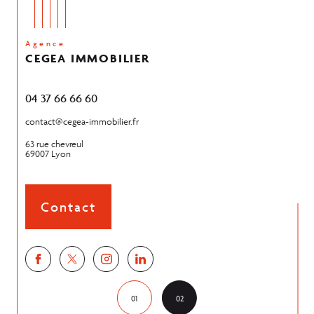
Agence
CEGEA IMMOBILIER
04 37 66 66 60
04 74
contact@cegea-immobilier.fr
contac
63 rue chevreul
59 rou
69007
Lyon
38550
Contact
01
02