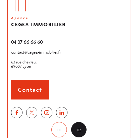
Agence
CEGEA IMMOBILIER
04 37 66 66 60
04 74
contact@cegea-immobilier.fr
contac
63 rue chevreul
59 rou
69007
Lyon
38550
Contact
01
02