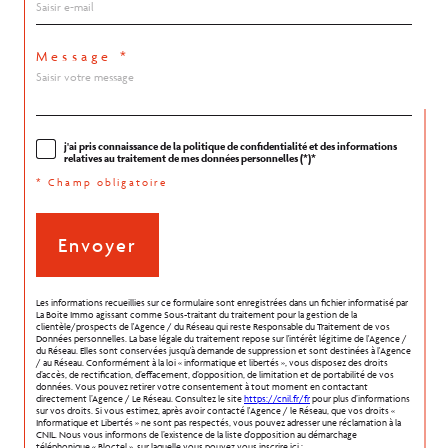
Message *
j'ai pris connaissance de la politique de confidentialité et des informations
relatives au traitement de mes données personnelles (*)*
* Champ obligatoire
Envoyer
Les informations recueillies sur ce formulaire sont enregistrées dans un fichier informatisé par
La Boite Immo agissant comme Sous-traitant du traitement pour la gestion de la
clientèle/prospects de l'Agence / du Réseau qui reste Responsable du Traitement de vos
Données personnelles. La base légale du traitement repose sur l'intérêt légitime de l'Agence /
du Réseau. Elles sont conservées jusqu'à demande de suppression et sont destinées à l'Agence
/ au Réseau. Conformément à la loi « informatique et libertés », vous disposez des droits
d’accès, de rectification, d’effacement, d’opposition, de limitation et de portabilité de vos
données. Vous pouvez retirer votre consentement à tout moment en contactant
directement l’Agence / Le Réseau. Consultez le site
https://cnil.fr/fr
pour plus d’informations
sur vos droits. Si vous estimez, après avoir contacté l'Agence / le Réseau, que vos droits «
Informatique et Libertés » ne sont pas respectés, vous pouvez adresser une réclamation à la
CNIL. Nous vous informons de l’existence de la liste d'opposition au démarchage
téléphonique « Bloctel », sur laquelle vous pouvez vous inscrire ici :