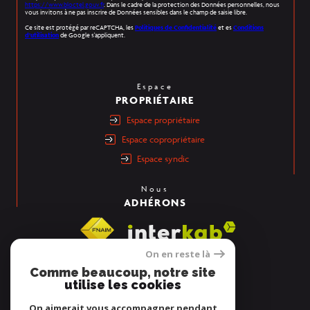
https://www.bloctel.gouv.fr
. Dans le cadre de la protection des Données personnelles, nous
vous invitons à ne pas inscrire de Données sensibles dans le champ de saisie libre.
Ce site est protégé par reCAPTCHA, les
Politiques de Confidentialité
et es
Conditions
d'utilisation
de Google s'appliquent.
Espace
PROPRIÉTAIRE
espace propriétaire
espace copropriétaire
espace syndic
Nous
ADHÉRONS
On en reste là
Comme beaucoup, notre site
utilise les cookies
On aimerait vous accompagner pendant