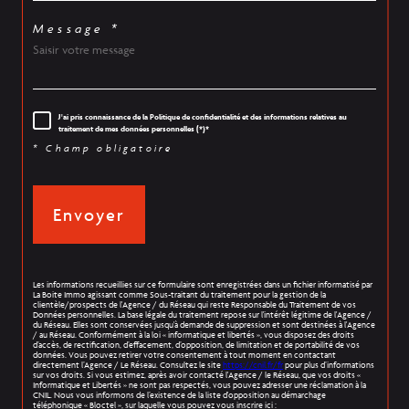
Message *
J'ai pris connaissance de la Politique de confidentialité et des informations relatives au
traitement de mes données personnelles (*)*
* Champ obligatoire
Envoyer
Les informations recueillies sur ce formulaire sont enregistrées dans un fichier informatisé par
La Boite Immo agissant comme Sous-traitant du traitement pour la gestion de la
clientèle/prospects de l'Agence / du Réseau qui reste Responsable du Traitement de vos
Données personnelles. La base légale du traitement repose sur l'intérêt légitime de l'Agence /
du Réseau. Elles sont conservées jusqu'à demande de suppression et sont destinées à l'Agence
/ au Réseau. Conformément à la loi « informatique et libertés », vous disposez des droits
d’accès, de rectification, d’effacement, d’opposition, de limitation et de portabilité de vos
données. Vous pouvez retirer votre consentement à tout moment en contactant
directement l’Agence / Le Réseau. Consultez le site
https://cnil.fr/fr
pour plus d’informations
sur vos droits. Si vous estimez, après avoir contacté l'Agence / le Réseau, que vos droits «
Informatique et Libertés » ne sont pas respectés, vous pouvez adresser une réclamation à la
CNIL. Nous vous informons de l’existence de la liste d'opposition au démarchage
téléphonique « Bloctel », sur laquelle vous pouvez vous inscrire ici :