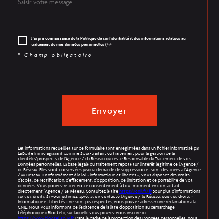
J'ai pris connaissance de la Politique de confidentialité et des informations relatives au
traitement de mes données personnelles (*)*
* Champ obligatoire
Envoyer
Les informations recueillies sur ce formulaire sont enregistrées dans un fichier informatisé par
La Boite Immo agissant comme Sous-traitant du traitement pour la gestion de la
clientèle/prospects de l'Agence / du Réseau qui reste Responsable du Traitement de vos
Données personnelles. La base légale du traitement repose sur l'intérêt légitime de l'Agence /
du Réseau. Elles sont conservées jusqu'à demande de suppression et sont destinées à l'Agence
/ au Réseau. Conformément à la loi « informatique et libertés », vous disposez des droits
d’accès, de rectification, d’effacement, d’opposition, de limitation et de portabilité de vos
données. Vous pouvez retirer votre consentement à tout moment en contactant
directement l’Agence / Le Réseau. Consultez le site
https://cnil.fr/fr
pour plus d’informations
sur vos droits. Si vous estimez, après avoir contacté l'Agence / le Réseau, que vos droits «
Informatique et Libertés » ne sont pas respectés, vous pouvez adresser une réclamation à la
CNIL. Nous vous informons de l’existence de la liste d'opposition au démarchage
téléphonique « Bloctel », sur laquelle vous pouvez vous inscrire ici :
https://www.bloctel.gouv.fr
. Dans le cadre de la protection des Données personnelles, nous