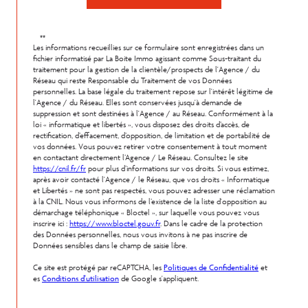
**
Les informations recueillies sur ce formulaire sont enregistrées dans un
fichier informatisé par La Boite Immo agissant comme Sous-traitant du
traitement pour la gestion de la clientèle/prospects de l'Agence / du
Réseau qui reste Responsable du Traitement de vos Données
personnelles. La base légale du traitement repose sur l'intérêt légitime de
l'Agence / du Réseau. Elles sont conservées jusqu'à demande de
suppression et sont destinées à l'Agence / au Réseau. Conformément à la
loi « informatique et libertés », vous disposez des droits d’accès, de
rectification, d’effacement, d’opposition, de limitation et de portabilité de
vos données. Vous pouvez retirer votre consentement à tout moment
en contactant directement l’Agence / Le Réseau. Consultez le site
https://cnil.fr/fr
pour plus d’informations sur vos droits. Si vous estimez,
après avoir contacté l'Agence / le Réseau, que vos droits « Informatique
et Libertés » ne sont pas respectés, vous pouvez adresser une réclamation
à la CNIL. Nous vous informons de l’existence de la liste d'opposition au
démarchage téléphonique « Bloctel », sur laquelle vous pouvez vous
inscrire ici :
https://www.bloctel.gouv.fr
. Dans le cadre de la protection
des Données personnelles, nous vous invitons à ne pas inscrire de
Données sensibles dans le champ de saisie libre.
Ce site est protégé par reCAPTCHA, les
Politiques de Confidentialité
et
es
Conditions d'utilisation
de Google s'appliquent.