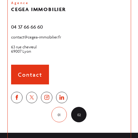
Agence
CEGEA IMMOBILIER
04 37 66 66 60
04 74
contact@cegea-immobilier.fr
contac
63 rue chevreul
59 rou
69007
Lyon
38550
Contact
01
02